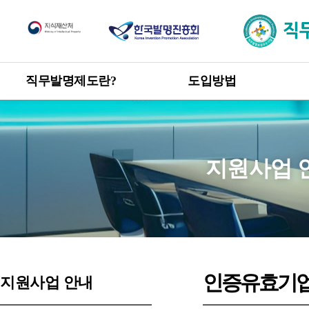
직무발명제도
직무발명제도란?
도입방법
한눈에 보는 직무발명제도
도입방법 안내
신고 · 승계 절차
개요
직무발명 권리관계
목적 및 취지
지원사업 
관련 발명진흥법 및 시행령
직무발명 보상
제도 도입 혜택
인증유효기
지원사업 안내