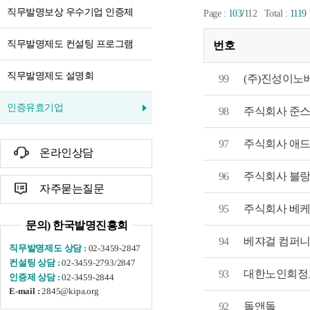
직무발명보상 우수기업 인증제
/
Page :
103
112
Total :
1119
직무발명제도 컨설팅 프로그램
번호
직무발명제도 설명회
99
(주)진성이노
인증유효기업
주식회사 준
98
97
주식회사 애
온라인상담
96
주식회사 블
자주묻는질문
주식회사 베
95
문의) 한국발명진흥회
94
베쟈걸 컴퍼
02-3459-2847
직무발명제도 상담 :
02-3459-2793/2847
컨설팅 상담 :
대한노인회정
93
02-3459-2844
인증제 상담 :
2845@kipa.org
E-mail :
92
돌앤돌