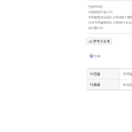
안녕하세요
사업담당자 입니다.
직무발명보상금은 소득세법 시행령 
사내 직무발명제도 규정에서 보상금
감사합니다.
인쇄
이전글
직무발
다음글
보상금