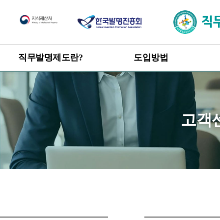
직무발명제도
직무발명제도란?
도입방법
한눈에 보는 직무발명제도
도입방법 안내
신고 · 승계 절차
개요
직무발명 권리관계
목적 및 취지
고객
관련 발명진흥법 및 시행령
직무발명 보상
제도 도입 혜택