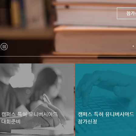
대회우
참가
답안
정
지
캠퍼스 특허 유니버시아드
캠퍼스 특허 유니버시아드
대회준비
참가신청