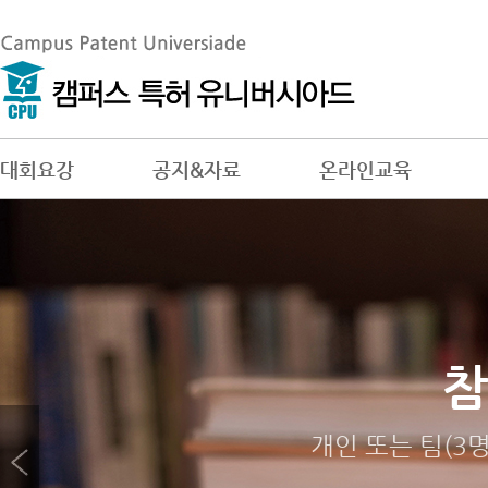
대회요강
공지&자료
온라인교육
대회
참
답
젊은 창
답안제출 시 유의
개인 또는 팀(3
역대 대회 수상