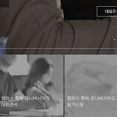
대회우
참가
답안
정
지
캠퍼스 특허 유니버시아드
캠퍼스 특허 유니버시아드
대회준비
참가신청