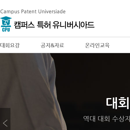
대회요강
공지&자료
온라인교육
대회
참
답
젊은 창
답안제출 시 유의
개인 또는 팀(3
역대 대회 수상