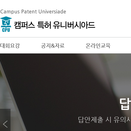
대회요강
공지&자료
온라인교육
대회
참
답
젊은 창
답안제출 시 유의
개인 또는 팀(3
역대 대회 수상