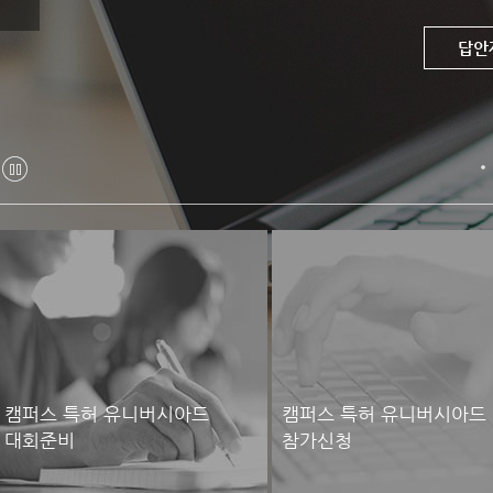
대회우
참가
답안
정
지
캠퍼스 특허 유니버시아드
캠퍼스 특허 유니버시아드
대회준비
참가신청