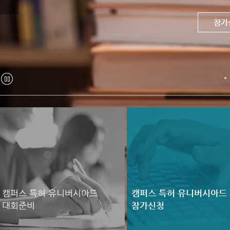
대회우
참가
답안
정
지
캠퍼스 특허 유니버시아드
캠퍼스 특허 유니버시아드
대회준비
참가신청