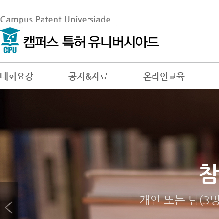
대회요강
공지&자료
온라인교육
대회
참
답
젊은 창
답안제출 시 유의
개인 또는 팀(3
역대 대회 수상