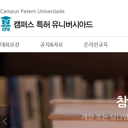
대회요강
공지&자료
온라인교육
대회
참
답
젊은 창
답안제출 시 유의
개인 또는 팀(3
역대 대회 수상