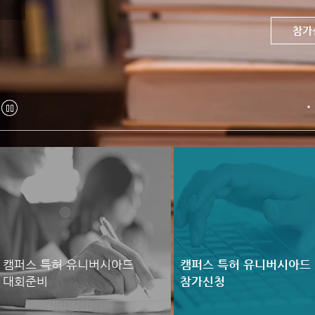
대회우
참가
답안
정
지
캠퍼스 특허 유니버시아드
캠퍼스 특허 유니버시아드
대회준비
참가신청